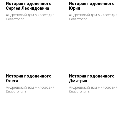
История подопечного
История подопечного
Сергея Леонидовича
Юрия
Андреевский дом милосердия
Андреевский дом милосердия
Севастополь
Севастополь
История подопечного
История подопечного
Олега
Дмитрия
Андреевский дом милосердия
Андреевский дом милосердия
Севастополь
Севастополь.