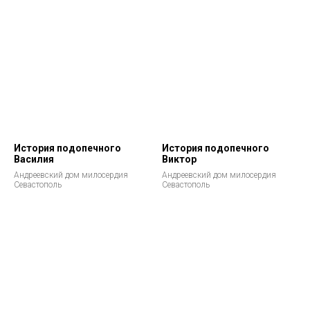
История подопечного
История подопечного
Василия
Виктор
Андреевский дом милосердия
Андреевский дом милосердия
Севастополь
Севастополь