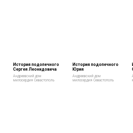
История подопечного
История подопечного
Сергея Леонидовича
Юрия
Андреевский дом
Андреевский дом
милосердия Севастополь
милосердия Севастополь