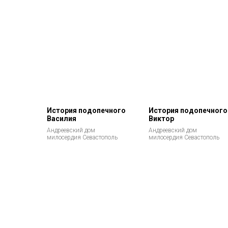
История подопечного
История подопечного
Василия
Виктор
Андреевский дом
Андреевский дом
милосердия Севастополь
милосердия Севастополь