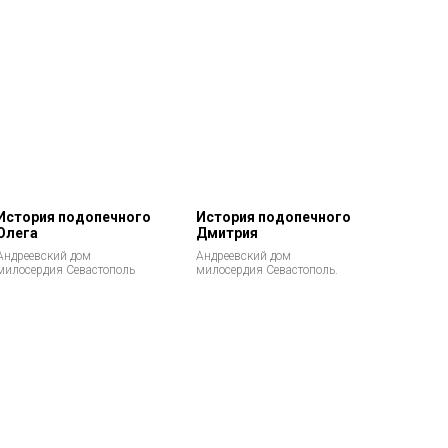
История подопечного
История подопечного
Олега
Дмитрия
Андреевский дом
Андреевский дом
милосердия Севастополь
милосердия Севастополь.