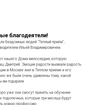
ые благодеятели!
для бездомных людей "Теплый приём",
оводителем Ильёй Владимировичем.
 от нашего Дома милосердия, которую
аш Дмитрий. Эмоции радости вызвали радость
ации в Москве жил в Теплом приеме и его
чно же были очень удивлены тому, какой
 им подарили.
коро уже они смогут принять на обучение
х подопечных, которые три месяца будут
ать новую профессию.