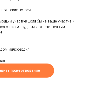
а от таких встреч!
мощь и участие! Если бы не ваше участие и
лся с таким трудным и ответственным
!
 дом милосердия
riem
авить пожертвование