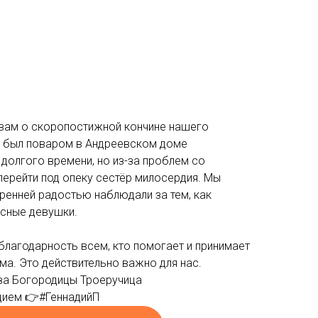
вам о скоропостижной кончине нашего
Он был поваром в Андреевском доме
долгого времени, но из-за проблем со
ерейти под опеку сестёр милосердия. Мы
кренней радостью наблюдали за тем, как
асные девушки.
агодарность всем, кто помогает и принимает
ма. Это действительно важно для нас.
за Богородицы Троеручица
адием 👉#ГеннадийП