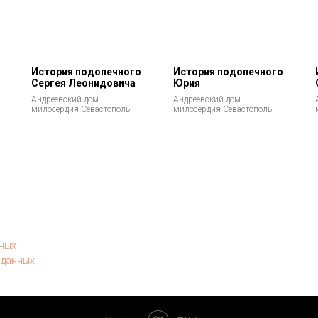
История подопечного
История подопечного
Сергея Леонидовича
Юрия
Андреевский дом
Андреевский дом
милосердия Севастополь
милосердия Севастополь
нных
 данных