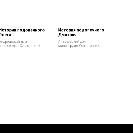
История подопечного
История подопечного
Олега
Дмитрия
Андреевский дом
Андреевский дом
милосердия Севастополь
милосердия Севастополь.