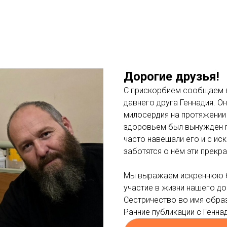
Дорогие друзья!
С прискорбием сообщаем 
давнего друга Геннадия. 
милосердия на протяжении 
здоровьем был вынужден п
часто навещали его и с ис
заботятся о нём эти прекр
Мы выражаем искреннюю бл
участие в жизни нашего до
Сестричество во имя обра
Ранние публикации с Генн