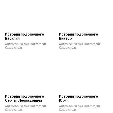
История подопечного
История подопечного
Василия
Виктор
Андреевский дом милосердия
Андреевский дом милосердия
Севастополь
Севастополь
История подопечного
История подопечного
Сергея Леонидовича
Юрия
Андреевский дом милосердия
Андреевский дом милосердия
Севастополь
Севастополь