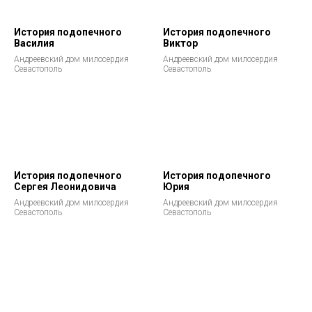
История подопечного
История подопечного
Василия
Виктор
Андреевский дом милосердия
Андреевский дом милосердия
Севастополь
Севастополь
История подопечного
История подопечного
Сергея Леонидовича
Юрия
Андреевский дом милосердия
Андреевский дом милосердия
Севастополь
Севастополь