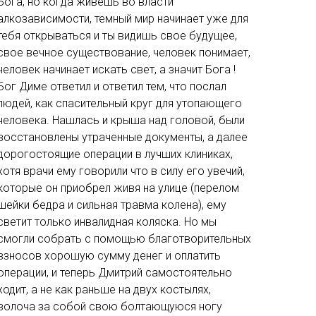
Бога, но когда живёшь во власти
алкозависимости, темный мир начинает уже для
тебя открываться и ты видишь свое будущее,
свое вечное существование, человек понимает,
человек начинает искать свет, а значит Бога !
Бог Диме ответил и ответил тем, что послал
людей, как спасительный круг для утопающего
человека. Нашлась и крыша над головой, были
восстановлены утраченные документы, а далее
дорогостоящие операции в лучших клиниках,
хотя врачи ему говорили что в силу его увечий,
которые он приобрел живя на улице (перелом
шейки бедра и сильная травма колена), ему
светит только инвалидная коляска. Но мы
смогли собрать с помощью благотворительных
взносов хорошую сумму денег и оплатить
операции, и теперь Дмитрий самостоятельно
ходит, а не как раньше на двух костылях,
волоча за собой свою болтающуюся ногу