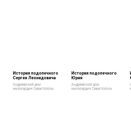
История подопечного
История подопечного
Сергея Леонидовича
Юрия
Андреевский дом
Андреевский дом
милосердия Севастополь
милосердия Севастополь