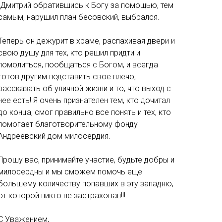
.Дмитрий обратившись к Богу за помощью, тем
самым, нарушил план бесовский, выбрался.
Теперь он дежурит в храме, распахивая двери и
свою душу для тех, кто решил придти и
помолиться, пообщаться с Богом, и всегда
готов другим подставить свое плечо,
рассказать об уличной жизни и то, что выход с
нее есть! Я очень признателен тем, кто дочитал
до конца, смог правильно все понять и тех, кто
помогает благотворительному фонду
Андреевский дом милосердия.
Прошу вас, принимайте участие, будьте добры и
милосердны и мы сможем помочь еще
большему количеству попавших в эту западню,
от которой никто не застрахован!!!
С Уважением,