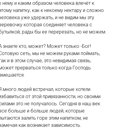
к нему и каким образом человека влечёт к
этому напитку, как к некоему нектару и сложно
человека уже удержать, и не видим мы эту
веревочку которая соединяет человека с
бутылкой, рады бы ее перерезать, но не можем.
А знаете кто, может? Может только -Бог!
Сотовую сеть, мы не можем руками поймать,
так и в этом случае, это невидимая связь,
может прерваться только когда Господь
вмешается.
Я много людей встречал, которые хотели
избавиться от этой привязанности, но своими
силами это не получалось. Сегодня в наш век
все больше и больше людей, которые
пытаются залить горе этим напитком, не
замечая как возникает зависимость.