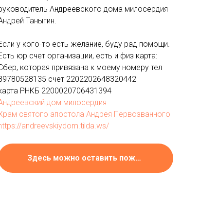
руководитель Андреевского дома милосердия
Андрей Таныгин.
Если у кого-то есть желание, буду рад помощи.
Есть юр счет организации, есть и физ карта:
Сбер, которая привязана к моему номеру тел
89780528135 счет 2202202648320442
карта РНКБ 2200020706431394
Андреевский дом милосердия
Храм святого апостола Андрея Первозванного
https://andreevskiydom.tilda.ws/
Здесь можно оставить пожертвование