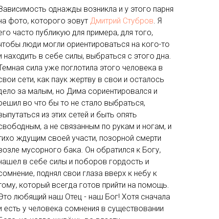
Зависимость однажды возникла и у этого парня
на фото, которого зовут
Дмитрий Стубров
. Я
его часто публикую для примера, для того,
чтобы люди могли ориентироваться на кого-то
и находить в себе силы, выбраться с этого дна.
Темная сила уже поглотила этого человека в
свои сети, как паук жертву в свои и осталось
дело за малым, но Дима сориентировался и
решил во что бы то не стало выбраться,
выпутаться из этих сетей и быть опять
свободным, а не связанным по рукам и ногам, и
тихо ждущим своей участи, позорной смерти
возле мусорного бака. Он обратился к Богу,
нашел в себе силы и поборов гордость и
сомнение, поднял свои глаза вверх к небу к
тому, который всегда готов прийти на помощь.
Это любящий наш Отец - наш Бог! Хотя сначала
и есть у человека сомнения в существовании